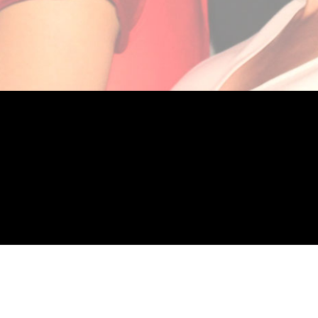
rección:
C/ Felix Rodríguez de la Fuente nº 26A
rque Empresarial de Elche
203, Alicante