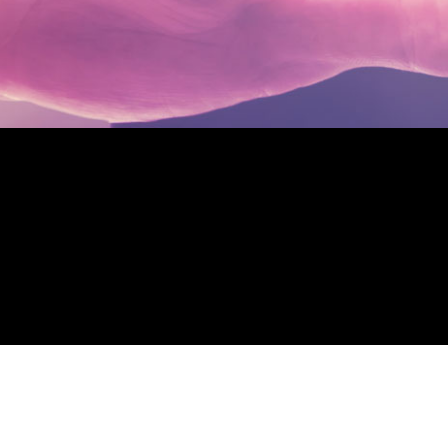
Di
Síguenos en
Pa
03